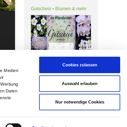
Gutschein • Blumen & mehr
Cookies zulassen
Verschenken Sie unseren Garten
le Medien
Gutschein für Blumen,
ir
Dekoartikel und weitere
r!
Auswahl erlauben
, Werbung
Angebote!
ren Daten
m Garten
ienste
ZUM GUTSCHEIN
tion und
Nur notwendige Cookies
fahrenen