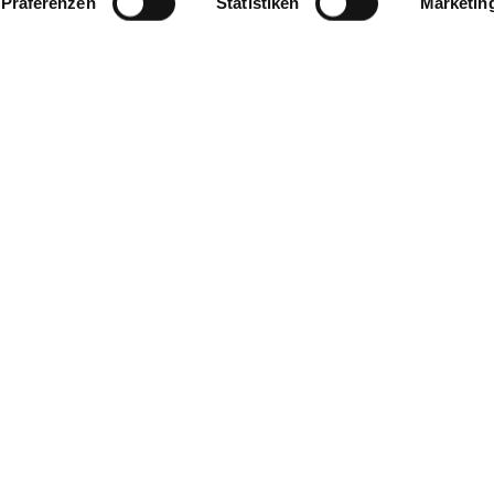
Präferenzen
Statistiken
Marketin
frisches Obst und Gemüse aus der Region (Äpfel, Kartoffeln, Erdbeer
n gerne einen schönen Blumenstrauß aus täglich frischen Schni
ach Saison)
Ihnen gerne einen Gutschein aus, der je nach Anlass dekorativ verpac
ie sich im freundlichen Flair des Gartencenters inmitten von Pfla