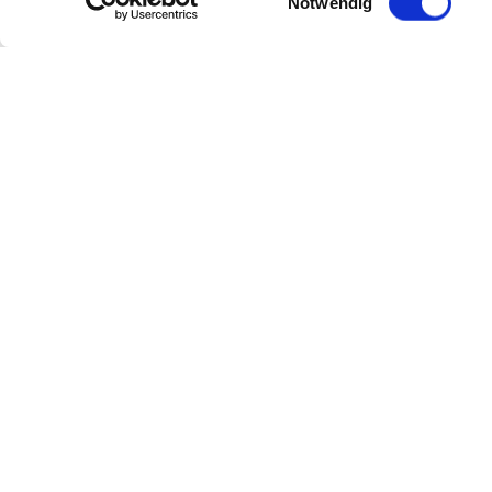
Notwendig
Sie erhalten in der
Pflanzen
welt auch täglich 
je nach Saison)
unsere kreativen Floristinnen binden Ihne
(hauptsächlich Rosen, aber auch anderes je n
wenn Sie ein Geschenk benötigen, stellen wir 
Genießen Sie die bunte
Pflanzen
welt und lassen S
anderen schönen Dingen inspirieren.
Unser engagiertes Team freut sich auf Sie!
Zurück
Weiter