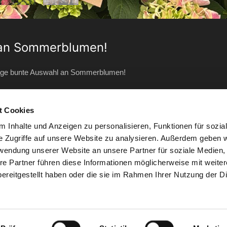
l an Sommerblumen!
ltige bunte Auswahl an Sommerblumen!
t Cookies
 Inhalte und Anzeigen zu personalisieren, Funktionen für sozia
e Zugriffe auf unsere Website zu analysieren. Außerdem geben w
Ihrem lokalen, inhabergeführten Gartencente
rwendung unserer Website an unsere Partner für soziale Medien
re Partner führen diese Informationen möglicherweise mit weite
markt ein umfangreiches Sortiment an Pflanzen und Zubehör rund u
ereitgestellt haben oder die sie im Rahmen Ihrer Nutzung der D
ger Gartenbedarf sowie viele aktuelle Trendartikel für die Dekora
und Zimmerpflanzen mit der entsprechenden Beratung von unseren er