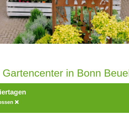
r Gartencenter in Bonn Beue
iertagen
lossen ❌