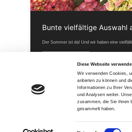
Bunte vielfältige Auswah
Der Sommer ist da! Und wir haben eine vielfä
WEITERLESEN
Diese Webseite verwende
Wir verwenden Cookies, um
anbieten zu können und di
Willkommen in der Pflanzenwelt, 
Informationen zu Ihrer Ve
und Analysen weiter. Unse
Am Rande von
Bonn
finden Sie in unserem Garten
zusammen, die Sie ihnen b
und Haus. Blumen, Obst und Gemüse aber auch sonsti
gesammelt haben.
Wohnaccessoires erwarten Sie:
ein breites Sortiment an Freiland-, Saison- 
Einwilligungsauswahl
Gartenspezialisten