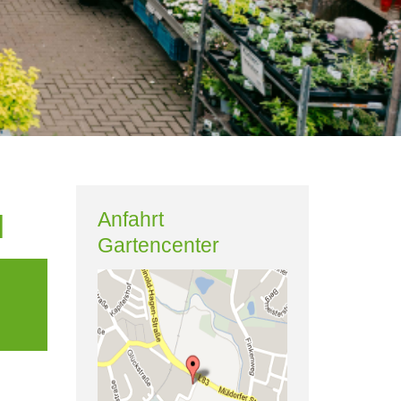
Anfahrt
l
Gartencenter