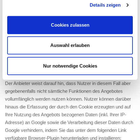
Details zeigen
Reports über die Websiteaktivitäten zusammenzustellen und
um weitere mit der Websitenutzung und der Internetnutzung
verbundene Dienstleistungen gegenüber dem Anbieter
Cookies zulassen
(Websitebetreiber) zu erbringen. Die im Rahmen von Google
Analytics vom Browser des Nutzers übermittelte IP-Adresse
Auswahl erlauben
wird nicht mit anderen Daten von Google zusammengeführt.
• Browser Plugin
Nur notwendige Cookies
Nutzer können die Speicherung der Cookies durch eine
entsprechende Einstellung Ihrer Browser-Software verhindern.
Der Anbieter weist darauf hin, dass Nutzer in diesem Fall aber
gegebenenfalls nicht sämtliche Funktionen des Angebotes
vollumfänglich werden nutzen können. Nutzer können darüber
hinaus die Erfassung der durch den Cookie erzeugten und auf
Ihre Nutzung des Angebots bezogenen Daten (inkl. Ihrer IP-
Adresse) an Google sowie die Verarbeitung dieser Daten durch
Google verhindern, indem Sie das unter dem folgenden Link
verfügbare Browser-Plugin herunterladen und installieren: