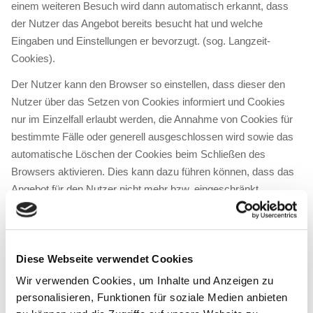
einem weiteren Besuch wird dann automatisch erkannt, dass
der Nutzer das Angebot bereits besucht hat und welche
Eingaben und Einstellungen er bevorzugt. (sog. Langzeit-
Cookies).
Der Nutzer kann den Browser so einstellen, dass dieser den
Nutzer über das Setzen von Cookies informiert und Cookies
nur im Einzelfall erlaubt werden, die Annahme von Cookies für
bestimmte Fälle oder generell ausgeschlossen wird sowie das
automatische Löschen der Cookies beim Schließen des
Browsers aktivieren. Dies kann dazu führen können, dass das
Angebot für den Nutzer nicht mehr bzw. eingeschränkt
funktioniert. Cookies können dort auch gelöscht werden.
Google™ Analytics
Diese Webseite verwendet Cookies
Das Angebot benutzt Google Analytics, einen
Webanalysedienst der Google Inc., 1600 Amphitheatre Parkway
Wir verwenden Cookies, um Inhalte und Anzeigen zu
personalisieren, Funktionen für soziale Medien anbieten
Mountain View, CA 94043, USA. (im folgenden “Google”).