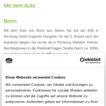
Mit dem Auto
Bonn:
Mit dem Auto von Bonn aus fahren Sie auf der B56 in
Richtung Sankt Augustin-Hangelar. An der 2. Ampel nach der
Autobahn biegen Sie rechts ab in Richtung Stieldorf, Holzlar,
Bechlinghoven in die Reinhold Hagen Straße.Nach ca. 500m
ist auf der rechten Seite die
Pflanzen
welt.
St. Augustin:
Diese Webseite verwendet Cookies
Mit dem Auto von Sankt Augustin kommend, fahren Sie auf
der B56 an der Ampelkreuzung hinter den Kautex-Werken
Wir verwenden Cookies, um Inhalte und Anzeigen zu
links in die Reinhold Hagen Straße in Richtung Holzlar,
personalisieren, Funktionen für soziale Medien anbieten
zu können und die Zugriffe auf unsere Website zu
Bechlinghoven, Stieldorf.
analysieren. Außerdem geben wir Informationen zu Ihrer